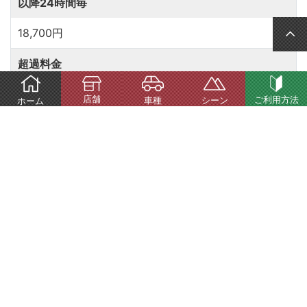
18,700円
2,970円/時
店舗
ご利用方法
車種
シーン
ホーム
Same Class Of Car
アルファードHEV(’25.01～)と同じクラスの車種